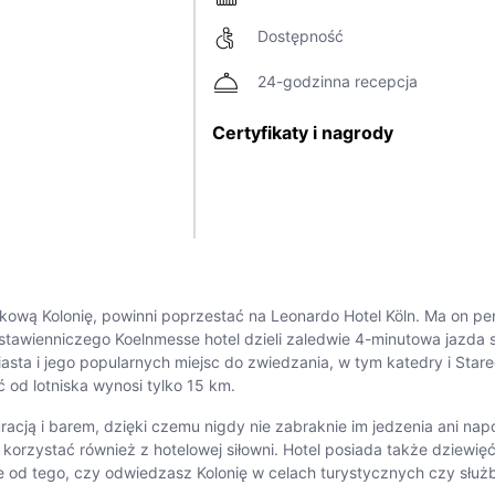
Dostępność
24-godzinna recepcja
Certyfikaty i nagrody
ą Kolonię, powinni poprzestać na Leonardo Hotel Köln. Ma on per
 wystawienniczego Koelnmesse hotel dzieli zaledwie 4-minutowa jaz
ta i jego popularnych miejsc do zwiedzania, w tym katedry i Star
ć od lotniska wynosi tylko 15 km.
acją i barem, dzięki czemu nigdy nie zabraknie im jedzenia ani na
rzystać również z hotelowej siłowni. Hotel posiada także dziewię
 od tego, czy odwiedzasz Kolonię w celach turystycznych czy służ