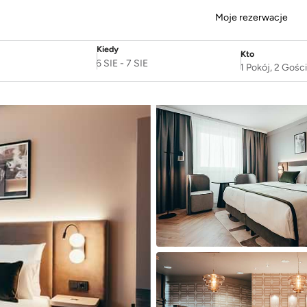
Moje rezerwacje
Kiedy
Kto
SelectDate
Username
6 SIE
-
7 SIE
1 Pokój, 2 Gośc