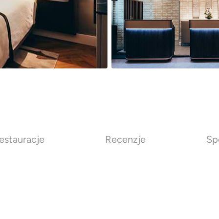
estauracje
Recenzje
Sp