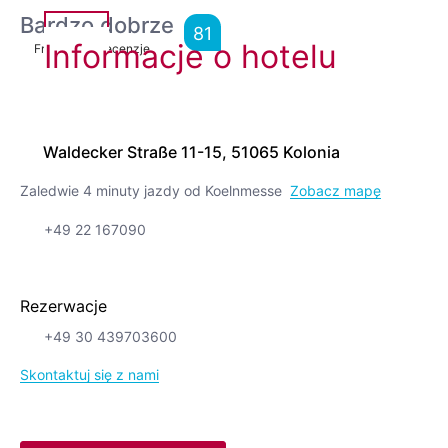
Bardzo dobrze
81
Informacje o hotelu
From
1,774
Recenzje
Waldecker Straße 11-15, 51065 Kolonia
Zaledwie 4 minuty jazdy od Koelnmesse
Zobacz mapę
+49 22 167090
Rezerwacje
+49 30 439703600
Skontaktuj się z nami