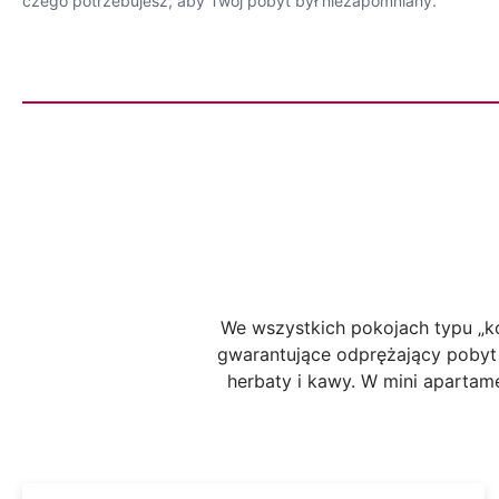
czego potrzebujesz, aby Twój pobyt był niezapomniany.
We wszystkich pokojach typu „k
gwarantujące odprężający pobyt 
herbaty i kawy. W mini apartam