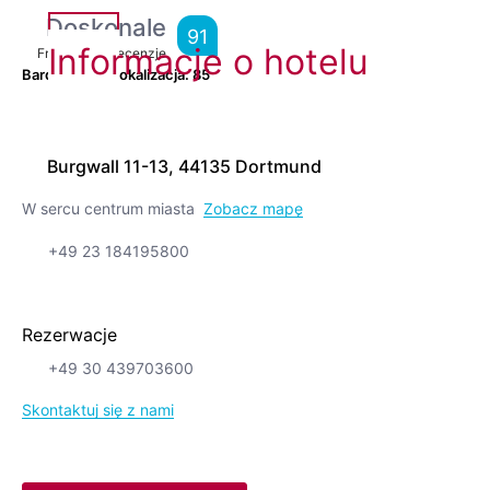
Doskonale
91
Informacje o hotelu
From
6,144
Recenzje
Bardzo dobra lokalizacja.
85
Burgwall 11-13, 44135 Dortmund
W sercu centrum miasta
Zobacz mapę
+49 23 184195800
Rezerwacje
+49 30 439703600
Skontaktuj się z nami