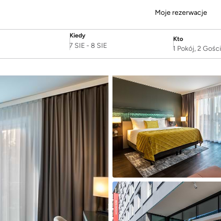
Moje rezerwacje
Kiedy
Kto
SelectDate
Username
7 SIE
-
8 SIE
1 Pokój, 2 Gośc