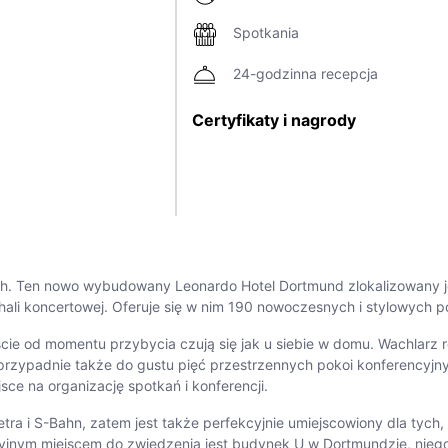
Spotkania
24-godzinna recepcja
Certyfikaty i nagrody
ych. Ten nowo wybudowany Leonardo Hotel Dortmund zlokalizowany 
ali koncertowej. Oferuje się w nim 190 nowoczesnych i stylowych p
ście od momentu przybycia czują się jak u siebie w domu. Wachlarz
zypadnie także do gustu pięć przestrzennych pokoi konferencyjny
ce na organizację spotkań i konferencji.
tra i S-Bahn, zatem jest także perfekcyjnie umiejscowiony dla tych
acyjnym miejscem do zwiedzenia jest budynek U w Dortmundzie, nieg