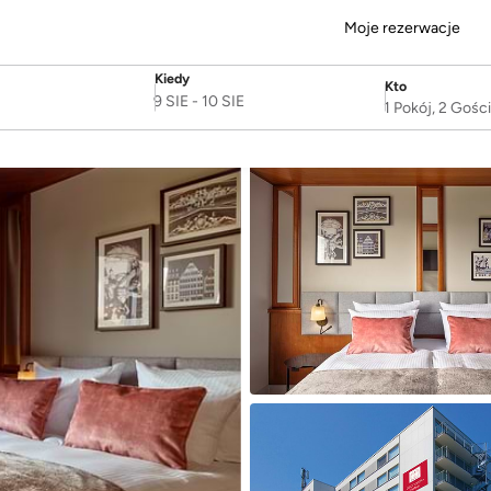
Moje rezerwacje
Kiedy
Kto
SelectDate
Username
9 SIE
-
10 SIE
1 Pokój, 2 Gośc