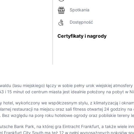
Spotkania
Dostępność
Certyfikaty i nagrody
dwaldu (lasu miejskiego) łączy w sobie pełny urok wiejskiej atmosf
y A3 i 15 minut od centrum miasta jest idealnie położony na pobyt 
y hotel, wykończony we współczesnym stylu, z klimatyzacją i okn
ej restauracji na miejscu oraz sali fitness otwartej 24 godziny na
ńce. Bez względu na porę roku hotelowe ogrody oraz pobliskie teren
utsche Bank Park, na której gra Eintracht Frankfurt, a także wiele i
l Frankfurt City South ma też 12 w pełni wyposażonych pokojów spotk