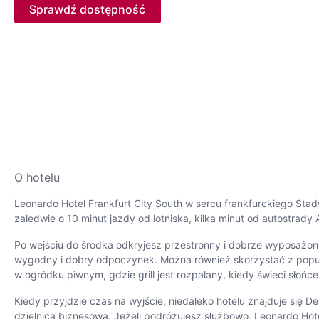
Sprawdź dostępność
O hotelu
Leonardo Hotel Frankfurt City South w sercu frankfurckiego Sta
zaledwie o 10 minut jazdy od lotniska, kilka minut od autostrad
Po wejściu do środka odkryjesz przestronny i dobrze wyposażon
wygodny i dobry odpoczynek. Można również skorzystać z popularn
w ogródku piwnym, gdzie grill jest rozpalany, kiedy świeci sło
Kiedy przyjdzie czas na wyjście, niedaleko hotelu znajduje się De
dzielnica biznesowa. Jeżeli podróżujesz służbowo, Leonardo Hote