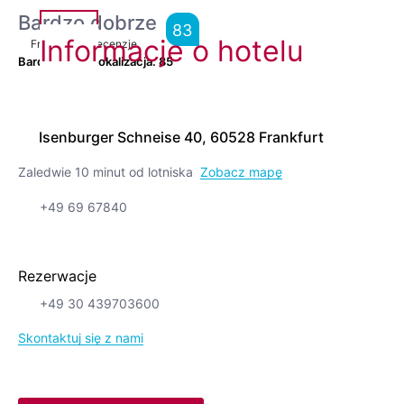
Bardzo dobrze
83
Informacje o hotelu
From
5,913
Recenzje
Bardzo dobra lokalizacja.
85
Isenburger Schneise 40, 60528 Frankfurt
Zaledwie 10 minut od lotniska
Zobacz mapę
+49 69 67840
Rezerwacje
+49 30 439703600
Skontaktuj się z nami