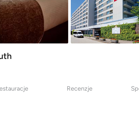
uth
estauracje
Recenzje
Sp