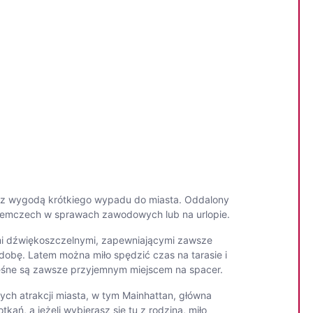
ery z wygodą krótkiego wypadu do miasta. Oddalony
w Niemczech w sprawach zawodowych lub na urlopie.
ami dźwiękoszczelnymi, zapewniającymi zawsze
 dobę. Latem można miło spędzić czas na tarasie i
y leśne są zawsze przyjemnym miejscem na spacer.
nnych atrakcji miasta, w tym Mainhattan, główna
ań, a jeżeli wybierasz się tu z rodziną, miło