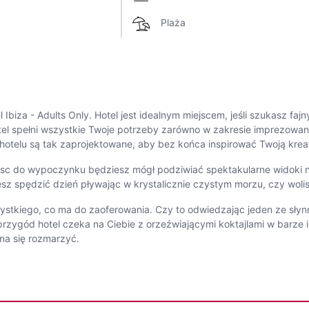
Plaża
biza - Adults Only. Hotel jest idealnym miejscem, jeśli szukasz faj
l spełni wszystkie Twoje potrzeby zarówno w zakresie imprezowania,
telu są tak zaprojektowane, aby bez końca inspirować Twoją kre
jsc do wypoczynku będziesz mógł podziwiać spektakularne widoki n
hcesz spędzić dzień pływając w krystalicznie czystym morzu, czy wol
stkiego, co ma do zaoferowania. Czy to odwiedzając jeden ze sły
zygód hotel czeka na Ciebie z orzeźwiającymi koktajlami w barze i
na się rozmarzyć.