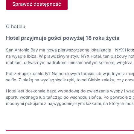
Sprawdź dostępność
O hotelu
Hotel przyjmuje gości powyżej 18 roku życia
San Antonio Bay ma nową pierwszorzędną lokalizację - NYX Hotel I
na wyspie Ibiza. W prawdziwym stylu NYX Hotel, ten plażowy hote
meblom, odważnym nadrukom i niesamowitym kolorom, wnętrza ho
Potrzebujesz ochłody? Na hotelowym tarasie lub w jednym z mie
selfie. Z plażą na wyciągnięcie ręki, to od Ciebie zależy, czy c
Hotel jest doskonałą bazą wypadową do zwiedzania wyspy i wszy
sportu wodnego lub tańcząc do wschodu słońca. Po powrocie z pr
modnymi pokojami z najwygodniejszymi łóżkami, na których moż