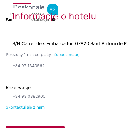
Doskonale
92
Informacje o hotelu
From
4,333
Recenzje
Fantastyczna lokalizacja.
95
S/N Carrer de s'Embarcador, 07820 Sant Antoni de 
Położony 1 min od plaży
Zobacz mapę
+34 97 1340562
Rezerwacje
+34 93 0882900
Skontaktuj się z nami