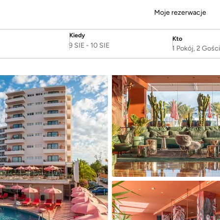
Moje rezerwacje
Kiedy
Kto
SelectDate
Username
9 SIE
-
10 SIE
1 Pokój, 2 Gośc