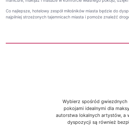
manicure, makijaż i masaże w komforcie własnego pokoju, dzięk
Co najlepsze, hotelowy zespół miłośników miasta będzie do dysp
najpilniej strzeżonych tajemnicach miasta i pomoże znaleźć drogę
Wybierz spośród gwiezdnych o
pokojami idealnymi dla maksy
autorstwa lokalnych artystów, a 
dyspozycji są również bezpł