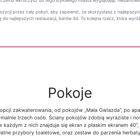
i czemu wkroczysz do tego stylowego miasta wyglądając niesamowic
ozycji przez cały pobyt, aby zapewnić, że skorzystasz z najlepszyc
 do najlepszych restauracji, barów itd. To kolejna rzecz, która wyr
Pokoje
pcji zakwaterowania, od pokojów „Mała Gwiazda”, po apa
malnie trzech osób. Ściany pokojów zdobią wyraziste i n
w każdym z nich znajduje się ekran z płaskim ekranem 40”, k
atne przybory toaletowe, oraz zestaw do parzenia herbaty i