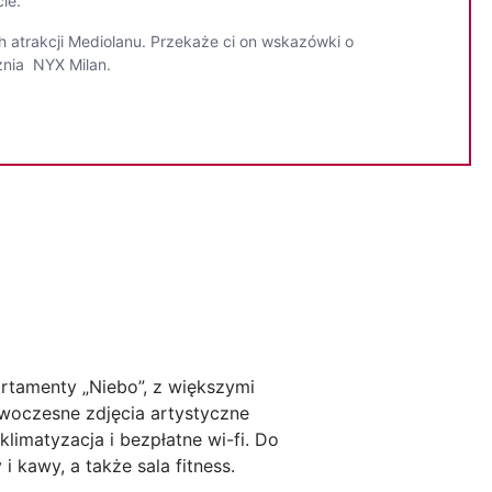
ie.
h atrakcji Mediolanu. Przekaże ci on wskazówki o
óżnia NYX Milan.
rtamenty „Niebo”, z większymi
owoczesne zdjęcia artystyczne
limatyzacja i bezpłatne wi-fi. Do
 kawy, a także sala fitness.