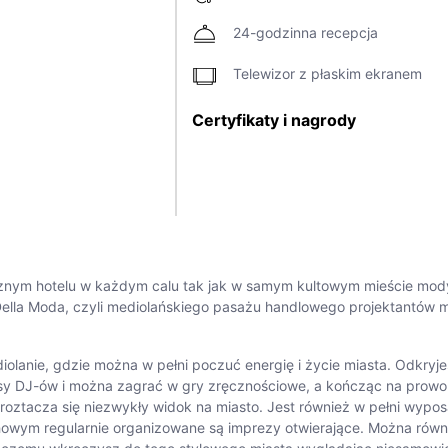
24-godzinna recepcja
Telewizor z płaskim ekranem
Certyfikaty i nagrody
cznym hotelu w każdym calu tak jak w samym kultowym mieście mody
Della Moda, czyli mediolańskiego pasażu handlowego projektantów mo
diolanie, gdzie można w pełni poczuć energię i życie miasta. Odkryje
DJ-ów i można zagrać w gry zręcznościowe, a kończąc na prowokac
 roztacza się niezwykły widok na miasto. Jest również w pełni wyp
achowym regularnie organizowane są imprezy otwierające. Można równ