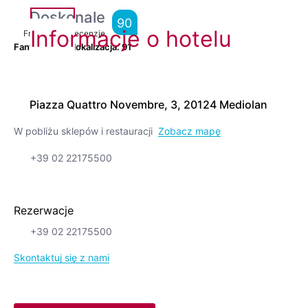
Doskonale
90
Informacje o hotelu
From
7,045
Recenzje
Fantastyczna lokalizacja.
91
Piazza Quattro Novembre, 3, 20124 Mediolan
W pobliżu sklepów i restauracji
Zobacz mapę
+39 02 22175500
Rezerwacje
+39 02 22175500
Skontaktuj się z nami