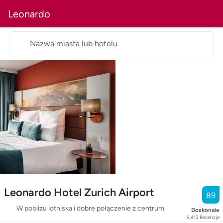
Leonardo
Nazwa miasta lub hotelu
Leonardo Hotel Zurich Airport
89
W pobliżu lotniska i dobre połączenie z centrum
Doskonale
9,412
Recenzje