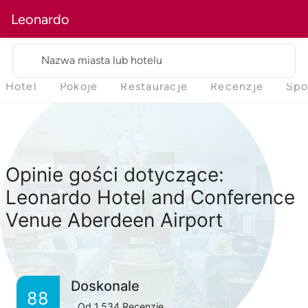
Leonardo
Nazwa miasta lub hotelu
Hotel
Pokoje
Restauracje
Recenzje
Spo
Opinie gości dotyczące:
Leonardo Hotel and Conference
Venue Aberdeen Airport
Doskonale
88
Od
1,534
Recenzje