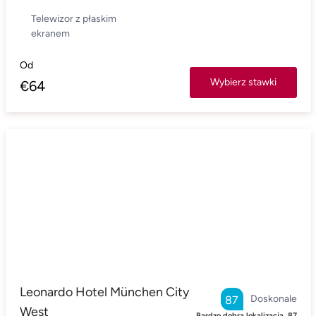
Telewizor z płaskim
ekranem
Od
Wybierz stawki
€
64
Leonardo Hotel München City
Doskonale
87
West
Bardzo dobra lokalizacja.
87