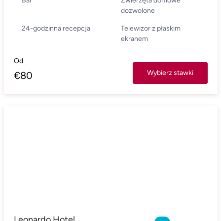
Bar
Zwierzęta domowe
dozwolone
24-godzinna recepcja
Telewizor z płaskim
ekranem
Od
Wybierz stawki
€
80
Leonardo Hotel