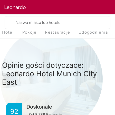
Leonardo
Nazwa miasta lub hotelu
Hotel
Pokoje
Restauracje
Udogodnienia
Opinie gości dotyczące:
Leonardo Hotel Munich City
East
Doskonale
92
Od
8,788
Recenzje