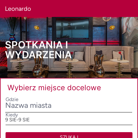
Leonardo
SPOTKANIA I
WYDARZENIA
Wybierz miejsce docelowe
Gdzie
Kiedy
SelectDate
9 SIE
-
9 SIE
SZUKAJ