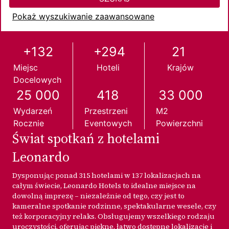
Pokaż wyszukiwanie zaawansowane
+132
+294
21
Miejsc
Hoteli
Krajów
Docelowych
25 000
418
33 000
Wydarzeń
Przestrzeni
M2
Rocznie
Eventowych
Powierzchni
Świat spotkań z hotelami
Leonardo
Dysponując ponad 315 hotelami w 137 lokalizacjach na
całym świecie, Leonardo Hotels to idealne miejsce na
dowolną imprezę – niezależnie od tego, czy jest to
kameralne spotkanie rodzinne, spektakularne wesele, czy
też korporacyjny relaks. Obsługujemy wszelkiego rodzaju
uroczystości, oferując piękne, łatwo dostępne lokalizacje i