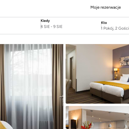
Moje rezerwacje
Kiedy
Kto
SelectDate
Username
8 SIE
-
9 SIE
1 Pokój, 2 Gośc