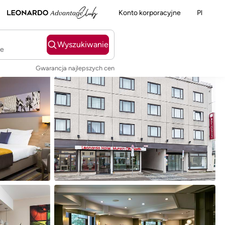
Konto korporacyjne
Pl
Wyszukiwanie
ie
Gwarancja najlepszych cen