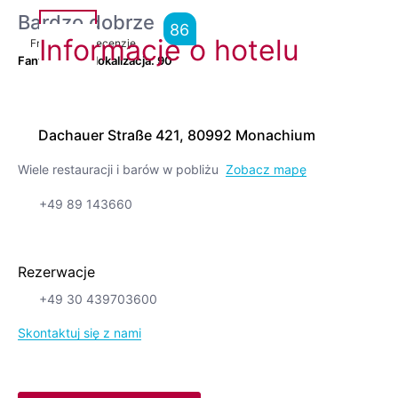
Bardzo dobrze
86
Informacje o hotelu
From
3,975
Recenzje
Fantastyczna lokalizacja.
90
Dachauer Straße 421, 80992 Monachium
Wiele restauracji i barów w pobliżu
Zobacz mapę
+49 89 143660
Rezerwacje
+49 30 439703600
Skontaktuj się z nami