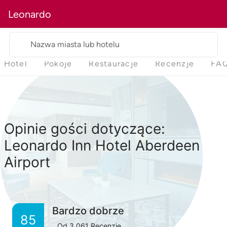
Leonardo
Nazwa miasta lub hotelu
Hotel
Pokoje
Restauracje
Recenzje
FA
Opinie gości dotyczące:
Leonardo Inn Hotel Aberdeen
Airport
Bardzo dobrze
85
Od
3,061
Recenzje