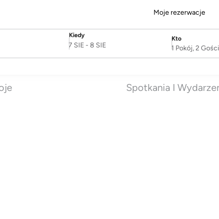
Moje rezerwacje
Kiedy
Kto
SelectDate
Username
7 SIE
-
8 SIE
1 Pokój, 2 Gośc
oje
Spotkania I Wydarze