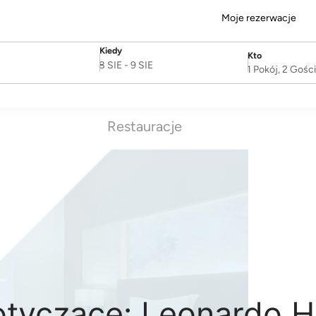
Moje rezerwacje
Kiedy
Kto
SelectDate
Username
8 SIE
-
9 SIE
1 Pokój, 2 Gośc
Restauracje
otyczące: Leonardo 