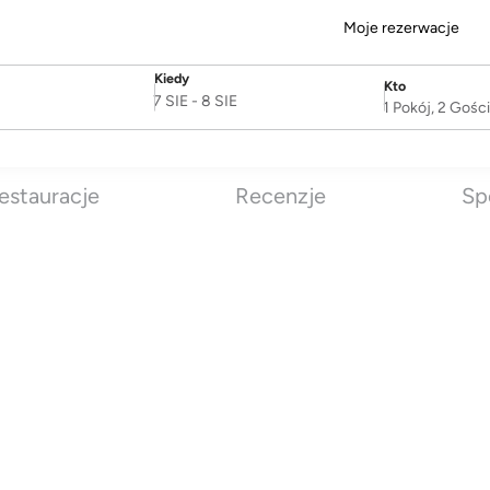
Moje rezerwacje
Kiedy
Kto
SelectDate
Username
7 SIE
-
8 SIE
1 Pokój, 2 Gośc
estauracje
Recenzje
Sp