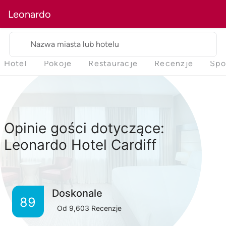
Leonardo
Nazwa miasta lub hotelu
Hotel
Pokoje
Restauracje
Recenzje
Spo
Opinie gości dotyczące:
Leonardo Hotel Cardiff
Doskonale
89
Od
9,603
Recenzje