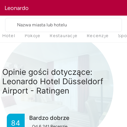
Leonardo
Nazwa miasta lub hotelu
Hotel
Pokoje
Restauracje
Recenzje
Spo
Opinie gości dotyczące:
Leonardo Hotel Düsseldorf
Airport - Ratingen
Bardzo dobrze
84
Od
6,241
Recenzje