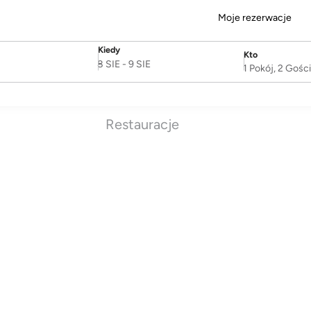
Moje rezerwacje
Kiedy
Kto
SelectDate
Username
8 SIE
-
9 SIE
1 Pokój, 2 Gośc
Restauracje