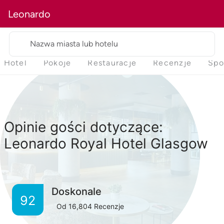
Leonardo
Nazwa miasta lub hotelu
Hotel
Pokoje
Restauracje
Recenzje
Spo
Opinie gości dotyczące:
Leonardo Royal Hotel Glasgow
Doskonale
92
Od
16,804
Recenzje