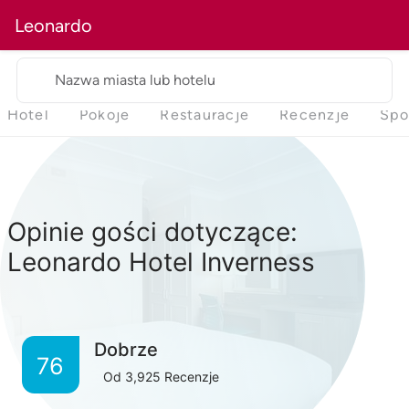
Leonardo
Nazwa miasta lub hotelu
Hotel
Pokoje
Restauracje
Recenzje
Spo
Opinie gości dotyczące:
Leonardo Hotel Inverness
Dobrze
76
Od
3,925
Recenzje