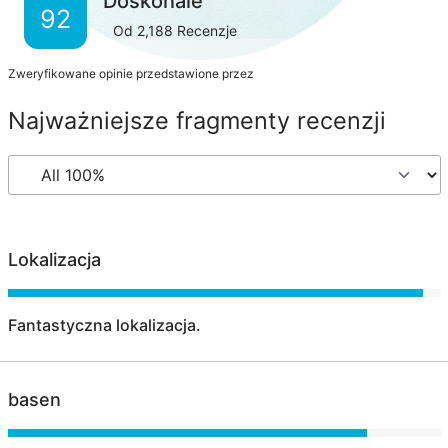
Doskonale
92
Od
2,188
Recenzje
Zweryfikowane opinie przedstawione przez
Najważniejsze fragmenty recenzji
Lokalizacja
Fantastyczna lokalizacja.
basen