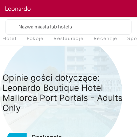
Leonardo
Nazwa miasta lub hotelu
Hotel
Pokoje
Restauracje
Recenzje
Spo
Opinie gości dotyczące:
Leonardo Boutique Hotel
Mallorca Port Portals - Adults
Only