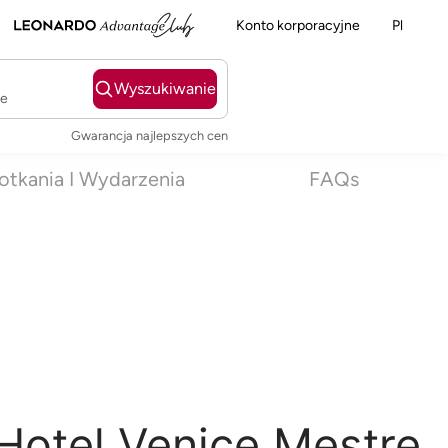
Konto korporacyjne
Pl
Wyszukiwanie
ie
Gwarancja najlepszych cen
otkania I Wydarzenia
FAQs
Hotel Venice Mestre