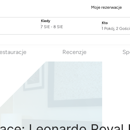
Moje rezerwacje
Kiedy
Kto
SelectDate
Username
7 SIE
-
8 SIE
1 Pokój, 2 Gośc
estauracje
Recenzje
Sp
zące: Leonardo Royal 