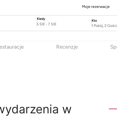
Moje rezerwacje
Kiedy
Kto
SelectDate
Username
6 SIE
-
7 SIE
1 Pokój, 2 Gośc
estauracje
Recenzje
Sp
 wydarzenia w