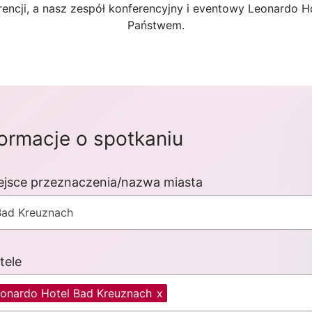
encji, a nasz zespół konferencyjny i eventowy Leonardo Ho
Państwem.
formacje o spotkaniu
ejsce przeznaczenia/nazwa miasta
tele
onardo Hotel Bad Kreuznach
x