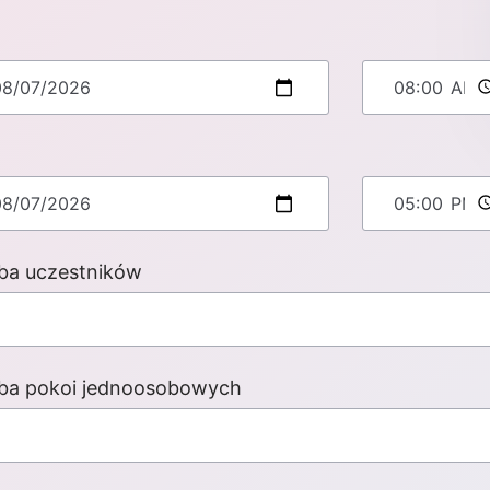
d
zba uczestników
zba pokoi jednoosobowych