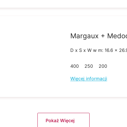
Margaux + Medoc 
D x S x W w m: 16.6 x 26.
400
250
200
Więcej informacji
Pokaż Więcej