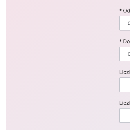
O
Do
Lic
Lic