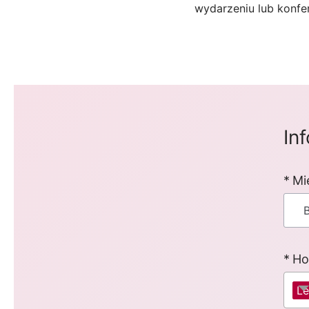
wydarzeniu lub konfer
In
Mi
Ho
Le