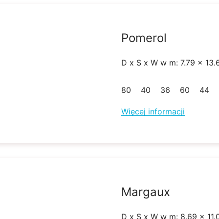
Pomerol
D x S x W w m: 7.79 x 13.
80
40
36
60
44
Więcej informacji
Margaux
D x S x W w m: 8.69 x 11.