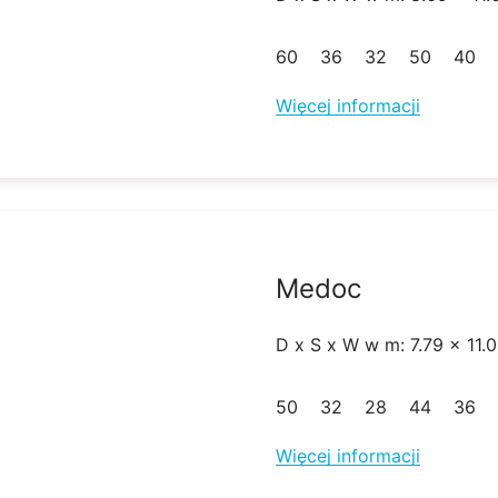
60
36
32
50
40
Więcej informacji
Medoc
D x S x W w m: 7.79 x 11.0
50
32
28
44
36
Więcej informacji