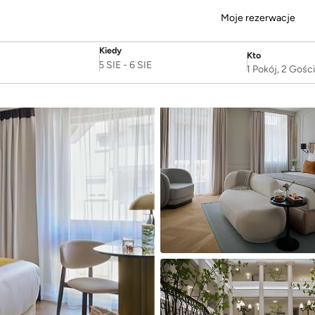
Moje rezerwacje
Kiedy
Kto
SelectDate
Username
5 SIE
-
6 SIE
1 Pokój, 2 Gośc