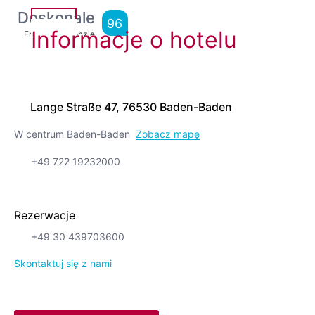
Doskonale
96
Informacje o hotelu
From
92
Recenzje
Lange Straße 47, 76530 Baden-Baden
W centrum Baden-Baden
Zobacz mapę
+49 722 19232000
Rezerwacje
+49 30 439703600
Skontaktuj się z nami