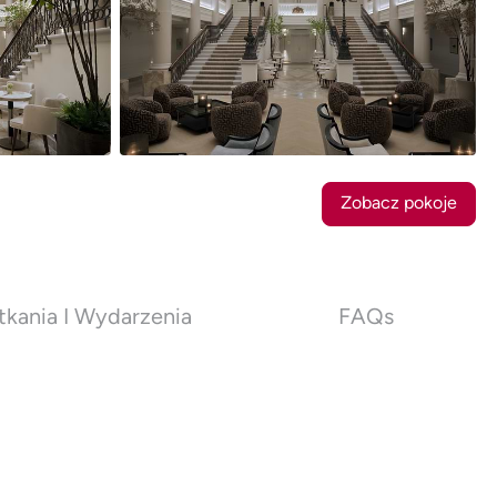
21
Zdjęcia
Zobacz pokoje
kania I Wydarzenia
FAQs