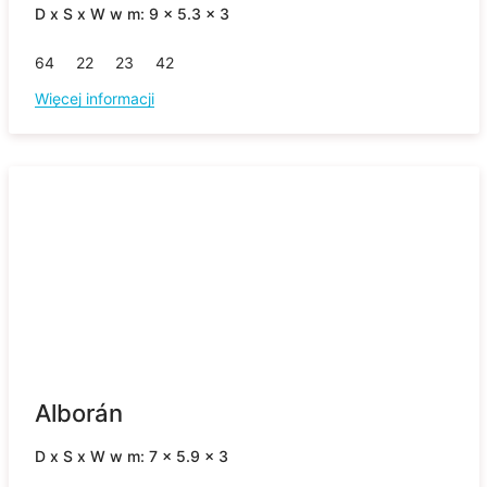
D x S x W w m: 9 x 5.3 x 3
64
22
23
42
Więcej informacji
Alborán
D x S x W w m: 7 x 5.9 x 3