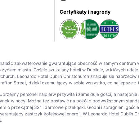
Certyfikaty i nagrody
o znaleźć zakwaterowanie gwarantujące obecność w samym centrum 
yciem miasta. Goście szukający hoteli w Dublinie, w których udaj
tchurch. Leonardo Hotel Dublin Christchurch znajduje się naprzeciw
afton Street, dzięki czemu łączy w sobie wszystko, co najlepsze z
 Uprzejmy personel najpierw przywita i zamelduje gości, a następnie
ek w nocy. Można też postawić na pokój o podwyższonym standar
nem o przekątnej 32" i darmowe przekąski. Głodni i spragnieni goście
warantujący zastrzyk kofeinowej energii. W Leonardo Hotel Dublin C
ć.