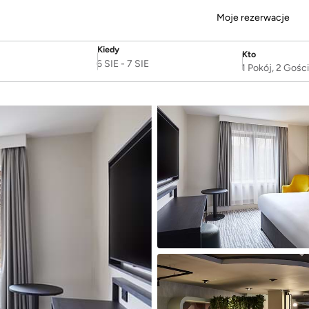
Moje rezerwacje
Kiedy
Kto
SelectDate
Username
6 SIE
-
7 SIE
1 Pokój, 2 Gośc