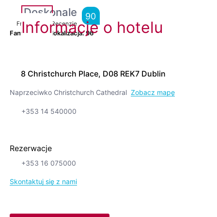
Doskonale
90
Informacje o hotelu
From
10,601
Recenzje
Fantastyczna lokalizacja.
96
8 Christchurch Place, D08 REK7 Dublin
Naprzeciwko Christchurch Cathedral
Zobacz mapę
+353 14 540000
Rezerwacje
+353 16 075000
Skontaktuj się z nami