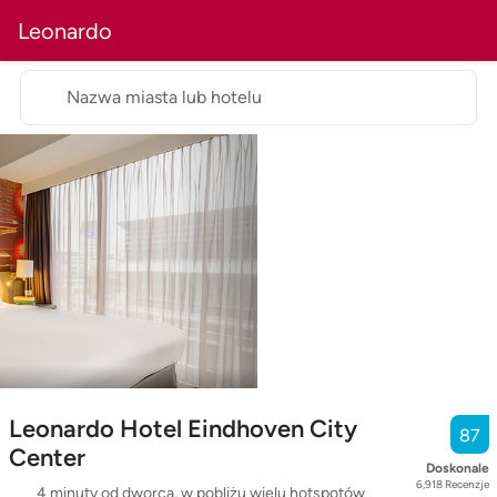
Leonardo
Nazwa miasta lub hotelu
Leonardo Hotel Eindhoven City
87
Center
Doskonale
6,918
Recenzje
4 minuty od dworca, w pobliżu wielu hotspotów