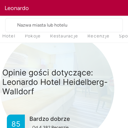
Leonardo
Nazwa miasta lub hotelu
Hotel
Pokoje
Restauracje
Recenzje
Spo
Opinie gości dotyczące:
Leonardo Hotel Heidelberg-
Walldorf
Bardzo dobrze
85
Od
4,382
Recenzje