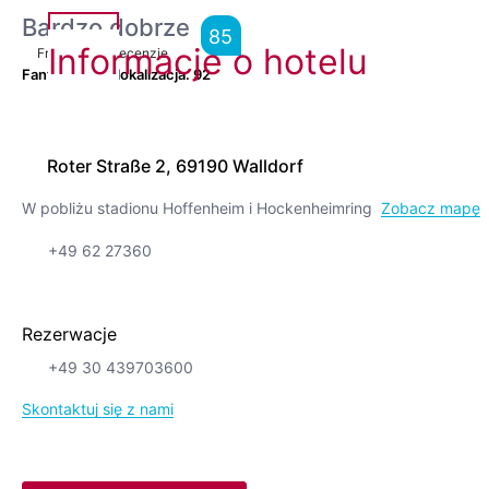
Bardzo dobrze
85
Informacje o hotelu
From
4,374
Recenzje
Fantastyczna lokalizacja.
92
Roter Straße 2, 69190 Walldorf
W pobliżu stadionu Hoffenheim i Hockenheimring
Zobacz mapę
+49 62 27360
Rezerwacje
+49 30 439703600
Skontaktuj się z nami