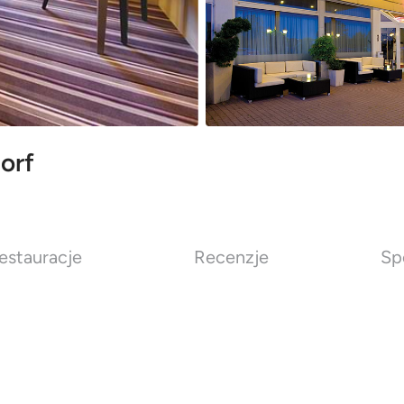
orf
estauracje
Recenzje
Sp