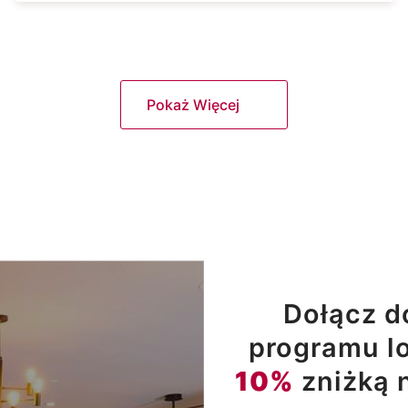
Pokaż Więcej
Dołącz d
programu lo
10%
zniżką 