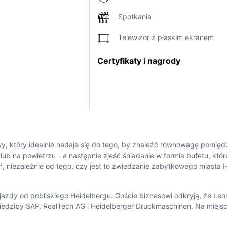
Spotkania
Telewizor z płaskim ekranem
Certyfikaty i nagrody
owy, który idealnie nadaje się do tego, by znaleźć równowagę pomi
ub na powietrzu - a następnie zjeść śniadanie w formie bufetu, któ
, niezależnie od tego, czy jest to zwiedzanie zabytkowego miasta
t jazdy od pobliskiego Heidelbergu. Goście biznesowi odkryją, że Le
ę siedziby SAP, RealTech AG i Heidelberger Druckmaschinen. Na mie