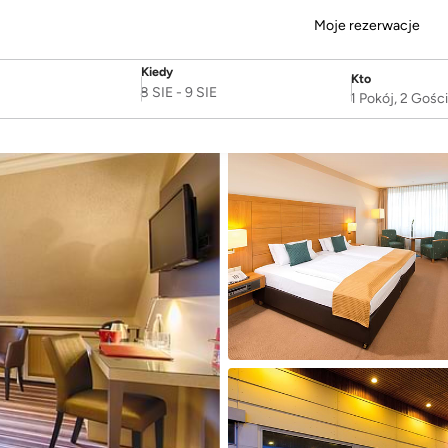
Moje rezerwacje
Kiedy
Kto
SelectDate
Username
8 SIE
-
9 SIE
1 Pokój, 2 Gośc