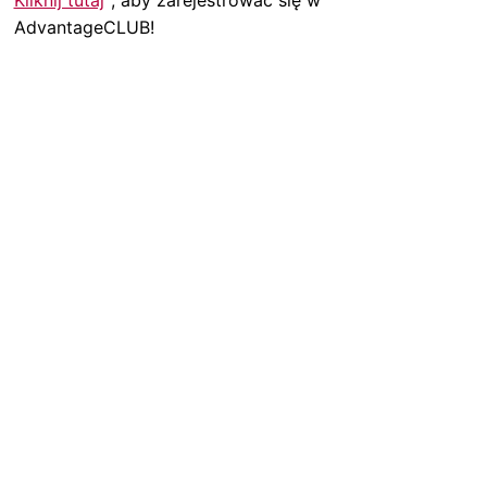
Kliknij tutaj
, aby zarejestrować się w
AdvantageCLUB!