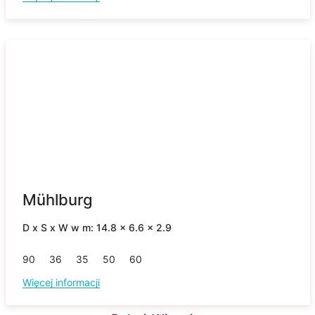
Mühlburg
D x S x W w m: 14.8 x 6.6 x 2.9
90
36
35
50
60
Więcej informacji