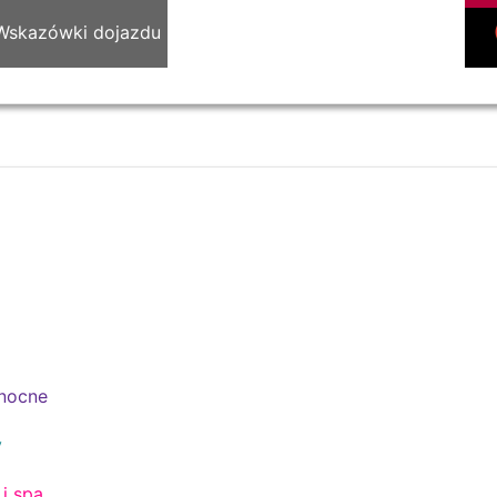
Wskazówki dojazdu
 nocne
y
i spa