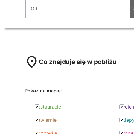
location_on
Co znajduje się w pobliżu
Pokaż na mapie:
Restauracje
Życie
Kawiarnie
Sklep
Rozrywka
Uroda 