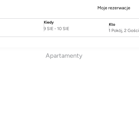
Moje rezerwacje
Kiedy
Kto
SelectDate
Username
9 SIE
-
10 SIE
1 Pokój, 2 Gośc
Apartamenty