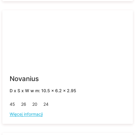
Novanius
D x S x W w m: 10.5 x 6.2 x 2.95
45
26
20
24
Więcej informacji