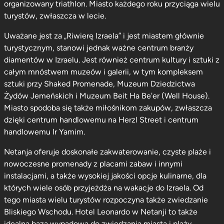
organizowany triathlon. Miasto każdego roku przyciąga wielu
turystów, zwłaszcza w lecie.
Uważane jest za „Riwierę Izraela” i jest miastem głównie
turystycznym, stanowi jednak ważne centrum branży
diamentów w Izraelu. Jest również centrum kultury i sztuki z
całym mnóstwem muzeów i galerii, w tym kompleksem
sztuki przy Shaked Promenade, Muzeum Dziedzictwa
Żydów Jemeńskich i Muzeum Beit Ha Be'er (Well House).
Miasto spodoba się także miłośnikom zakupów, zwłaszcza
dzięki centrum handlowemu na Herzl Street i centrum
handlowemu Ir Yamim.
Netanja oferuje doskonałe zakwaterowanie, czyste plaże i
nowoczesne promenady z placami zabaw i innymi
instalacjami, a także wysokiej jakości opcje kulinarne, dla
których wiele osób przyjeżdża na wakacje do Izraela. Od
tego miasta wielu turystów rozpoczyna także zwiedzanie
Bliskiego Wschodu. Hotel Leonardo w Netanji to także
idealna baza wypadowa do zwiedzania miasta i plaży.