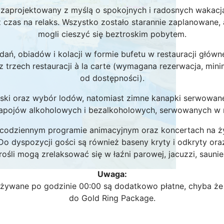
ał zaprojektowany z myślą o spokojnych i radosnych wakacj
 czas na relaks. Wszystko zostało starannie zaplanowane, 
mogli cieszyć się beztroskim pobytem.
ń, obiadów i kolacji w formie bufetu w restauracji główne
z trzech restauracji à la carte (wymagana rezerwacja, min
od dostępności).
ąski oraz wybór lodów, natomiast zimne kanapki serwowan
napojów alkoholowych i bezalkoholowych, serwowanych w 
codziennym programie animacyjnym oraz koncertach na żyw
. Do dyspozycji gości są również baseny kryty i odkryty or
ośli mogą zrelaksować się w łaźni parowej, jacuzzi, saunie
Uwaga:
żywane po godzinie 00:00 są dodatkowo płatne, chyba że 
do Gold Ring Package.