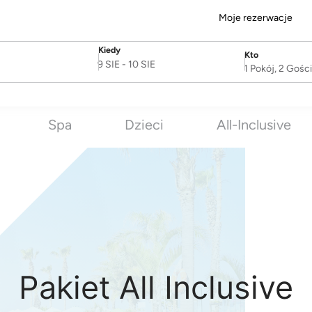
Moje rezerwacje
Kiedy
Kto
SelectDate
Username
9 SIE
-
10 SIE
1 Pokój, 2 Gośc
Spa
Dzieci
All-Inclusive
Pakiet All Inclusive