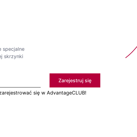
e specjalne
j skrzynki
Zarejestruj się
 zarejestrować się w AdvantageCLUB!