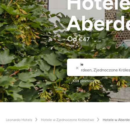
Hotel
Aberd
Od
€
47
Gdzie
Nazwa miasta lub hotelu
Kod promocyjny
Leonardo Hotels
Hotele w Zjednoczone Królestwo
Hotele w Aberde