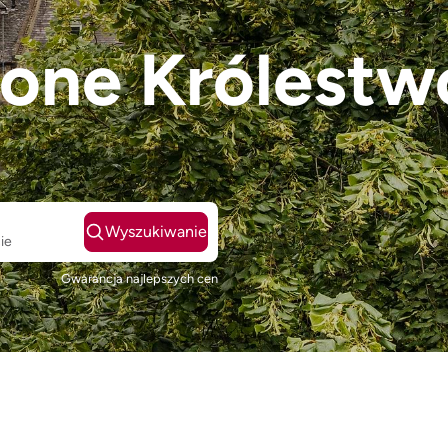
zone Królestw
Wyszukiwanie
ie
Gwarancja najlepszych cen