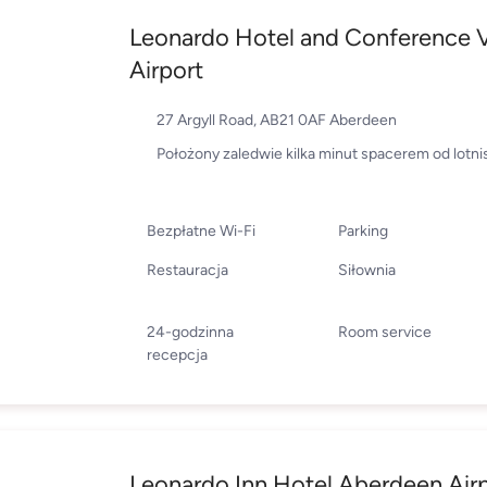
Leonardo Hotel and Conference 
Airport
27 Argyll Road, AB21 0AF Aberdeen
Położony zaledwie kilka minut spacerem od lotni
Bezpłatne Wi-Fi
Parking
Restauracja
Siłownia
24-godzinna
Room service
recepcja
Leonardo Inn Hotel Aberdeen Air