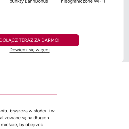
punkty BahnBonus
nieograniczone Wi-Fi
DOŁĄCZ TERAZ ZA DARMO!
Dowiedz się więcej
itu błyszczą w słońcu i w
kalizowane są na długich
 mieście, by obejrzeć