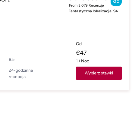
85
From
3,079
Recenzje
Fantastyczna lokalizacja.
94
Od
€
47
Bar
1
/
Noc
24-godzinna
Wybierz stawki
recepcja