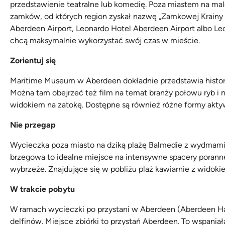
przedstawienie teatralne lub komedię. Poza miastem na ma
zamków, od których region zyskał nazwę „Zamkowej Krainy 
Aberdeen Airport, Leonardo Hotel Aberdeen Airport albo Leo
chcą maksymalnie wykorzystać swój czas w mieście.
Zorientuj się
Maritime Museum w Aberdeen dokładnie przedstawia historię
Można tam obejrzeć też film na temat branży połowu ryb i 
widokiem na zatokę. Dostępne są również różne formy aktyw
Nie przegap
Wycieczka poza miasto na dziką plażę Balmedie z wydmami 
brzegowa to idealne miejsce na intensywne spacery poranne 
wybrzeże. Znajdujące się w pobliżu plaż kawiarnie z widokie
W trakcie pobytu
W ramach wycieczki po przystani w Aberdeen (Aberdeen Ha
delfinów. Miejsce zbiórki to przystań Aberdeen. To wspania