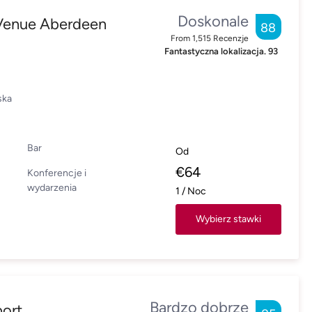
Doskonale
Venue Aberdeen
88
From
1,515
Recenzje
Fantastyczna lokalizacja.
93
ska
Bar
Od
€
64
Konferencje i
wydarzenia
1
/
Noc
Wybierz stawki
Bardzo dobrze
port