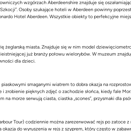
lowniczych wzgórzach Aberdeenshire znajduje się oszałamiają
Szkocji”. Osoby szukające hoteli w Aberdeen powinny poprzest
nardo Hotel Aberdeen. Wszystkie obiekty to perfekcyjne miejs
 żeglarską miasta. Znajduje się w nim model dziewięciometro
nieistniejącej już branży połowu wielorybów. W muzeum znajduj
ności dla dzieci.
piaskowymi smaganymi wiatrem to dobra okazja na rozprostowa
i zrobienie pięknych zdjęć o zachodzie słońca, kiedy fale Morz
m na morze serwują ciasta, ciastka „scones”, przysmaki dla psó
rbour Tour) codziennie można zarezerwować rejs po zatoce z 
ła okazja do wyruszenia w rejs z szyprem, który często w zab