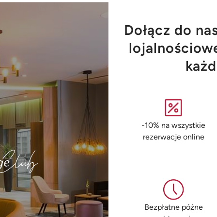
Dołącz do na
lojalnościowe
każd
-10% na wszystkie
rezerwacje online
Bezpłatne późne