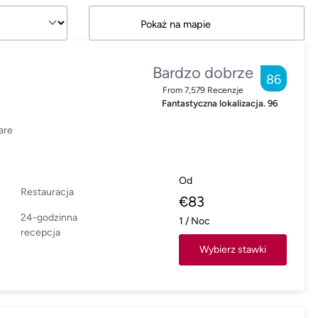
Pokaż na mapie
Bardzo dobrze
86
From
7,579
Recenzje
Fantastyczna lokalizacja.
96
are
Od
Restauracja
€
83
24-godzinna
1
/
Noc
recepcja
Wybierz stawki