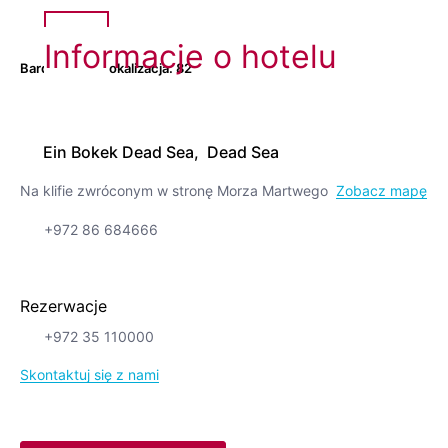
Informacje o hotelu
Bardzo dobra lokalizacja.
82
Ein Bokek Dead Sea, Dead Sea
Na klifie zwróconym w stronę Morza Martwego
Zobacz mapę
+972 86 684666
Rezerwacje
+972 35 110000
Skontaktuj się z nami