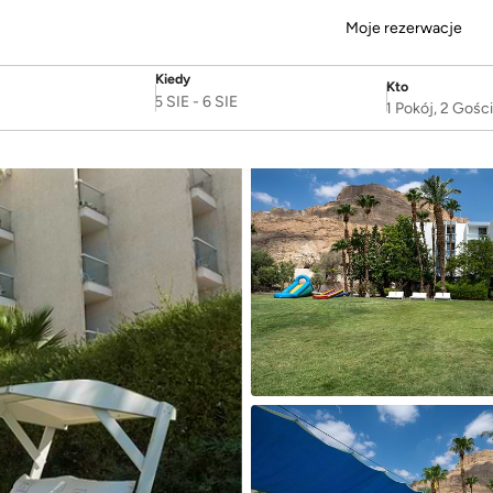
Moje rezerwacje
Kiedy
Kto
SelectDate
Username
5 SIE
-
6 SIE
1 Pokój, 2 Gośc