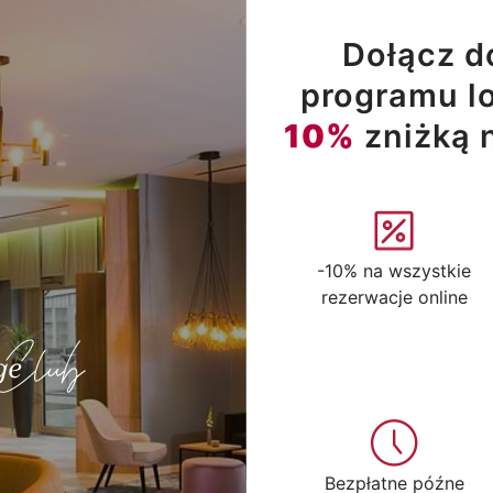
Dołącz d
programu lo
10%
zniżką 
-10% na wszystkie
rezerwacje online
Bezpłatne późne